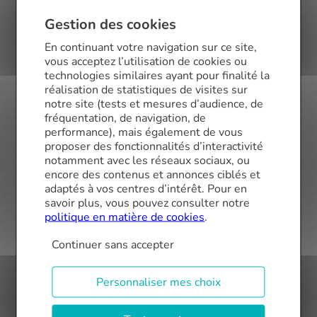
artisans doivent s’articuler dans un délai
souvent très contraint
.
Gestion des cookies
Le courtier devient alors un véritable
chef
En continuant votre navigation sur ce site,
d’orchestre.
Il explique le parcours, veille à
vous acceptez l’utilisation de cookies ou
coordonner les acteurs du projet (agent
technologies similaires ayant pour finalité la
immobilier, notaire, artisans, banque) et
réalisation de statistiques de visites sur
anticipe les décalages de calendrier.
notre site (tests et mesures d’audience, de
fréquentation, de navigation, de
Il peut ainsi alerter, par exemple, sur la
performance), mais également de vous
nécessité d’étendre la durée des
conditions
proposer des fonctionnalités d’interactivité
suspensives
dans les compromis de vente.
notamment avec les réseaux sociaux, ou
encore des contenus et annonces ciblés et
Une organisation encore
adaptés à vos centres d’intérêt. Pour en
perfectible
savoir plus, vous pouvez consulter notre
politique en matière de cookies
.
Bien que le dispositif
MaPrimeRénov’ ait été
Continuer sans accepter
suspendu temporairement jusqu’au 15
septembre
, cette pause est perçue par Romain
Chevalier comme
une opportunité de
Personnaliser mes choix
réajustement
.
Objectif : limiter les fraudes et
revenir avec