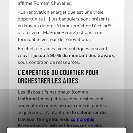
affirme Romain Chevalier.
« La rénovation énergétique est une vraie
opportunité […] les banquiers sont présents
au travers du prêt à taux zéro et de l’éco-prêt
à taux zéro. MaPrimeRénov’ est aussi un
formidable vecteur de rénovation. »
En effet, certaines aides publiques peuvent
couvrir
jusqu’à 90 % du montant des travaux
,
sous condition de ressources.
L’expertise du courtier pour
orchestrer les aides
Les dispositifs nationaux (comme
MaPrimeRénov’) et les aides locales sont
souvent méconnus ou mal compris par les
acquéreurs. D’autant que
le calendrier des
travaux, la signature du
compromis
,
l’obtention du prêt et l’intervention des