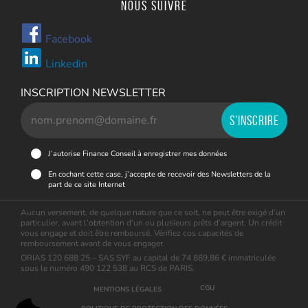
Nous suivre
Facebook
Linkedin
INSCRIPTION NEWSLETTER
J’autorise Finance Conseil à enregistrer mes données
En cochant cette case, j’accepte de recevoir des Newsletters de la
part de ce site Internet
Aucun versement, de quelque nature que ce soit, ne peut être exigé d’un
particulier, avant l’obtention d’un ou plusieurs prêts d’argent. Un crédit
vous engage et doit être remboursé. Vérifiez cos capacités de
remboursement avant de vous engager.
ORIAS 120 688 25 – SAS SYF au capital de 74 889,86 € immatriculée
sous le numéro 490 122 538 au RCS de PARIS.
CGU
MENTIONS LÉGALES