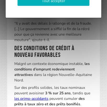
Tout accepter
des montants revalorisés grâce à la
mobilisation des
certificats d’économie
d’énergie
(CEE)
.
“Il y avait des délais à rallonge et de la fraude.
[…] Le gouvernement a sifflé la fin de la récré
pour que ça revienne avec une meilleure
mouture”, ajoute-t-il.
Des conditions de crédit à
nouveau favorables
Malgré un contexte économique instable,
les
conditions d’emprunt redeviennent
attractives
dans la région Nouvelle-Aquitaine
Nord.
Sur des profils solides, les taux nominaux
peuvent avoisiner
3 % sur 25 ans
, tandis que
les primo-accédants
peuvent cumuler
des
prêts à taux zéro et des prêts bonifiés
.