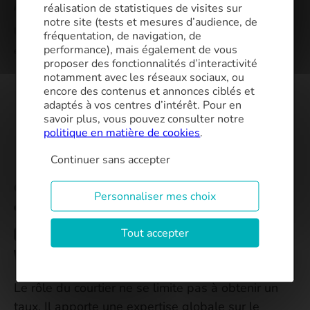
analyser
réalisation de statistiques de visites sur
notre site (tests et mesures d’audience, de
Une offre de crédit immobilier doit aussi être
fréquentation, de navigation, de
performance), mais également de vous
évaluée sur ses conditions :
proposer des fonctionnalités d’interactivité
frais de dossier
notamment avec les réseaux sociaux, ou
encore des contenus et annonces ciblés et
pénalités de remboursement anticipé (IRA)
adaptés à vos centres d’intérêt. Pour en
savoir plus, vous pouvez consulter notre
modularité des échéances
politique en matière de cookies
.
possibilité de
report de mensualités
Continuer sans accepter
type de
garantie
Ces éléments influencent directement
le coût réel
Personnaliser mes choix
de votre financement
.
Ce que votre courtier immobilier
Tout accepter
voit que vous ne voyez pas
Le rôle du courtier ne se limite pas à obtenir un
taux. Il apporte une expertise globale sur le