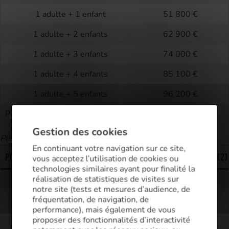
1 adulte + 1 enfant
51 800 €
1 adulte + 2 enfants
62 900 €
1 adulte + 3 enfants
74 000 €
1 adulte + 4 enfants
85 100 €
1 adulte + 5 enfants
96 200 €
Par enfant supplémentaire à charge
11 100 €
Gestion des cookies
Plafonds des ressources au 1er janvier 2023
En continuant votre navigation sur ce site,
Pour les personnes vivant en couple
Zones A bis et A (2)
vous acceptez l’utilisation de cookies ou
technologies similaires ayant pour finalité la
réalisation de statistiques de visites sur
2 adultes
69 600 €
notre site (tests et mesures d’audience, de
2 adultes + 1 enfant
74 200 €
fréquentation, de navigation, de
performance), mais également de vous
2 adultes + 2 enfants
78 900 €
proposer des fonctionnalités d’interactivité