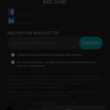
Nous suivre
Facebook
Linkedin
INSCRIPTION NEWSLETTER
J’autorise Finance Conseil à enregistrer mes données
En cochant cette case, j’accepte de recevoir des Newsletters de la
part de ce site Internet
Aucun versement, de quelque nature que ce soit, ne peut être exigé d’un
particulier, avant l’obtention d’un ou plusieurs prêts d’argent. Un crédit
vous engage et doit être remboursé. Vérifiez cos capacités de
remboursement avant de vous engager.
ORIAS 120 688 25 – SAS SYF au capital de 74 889,86 € immatriculée
sous le numéro 490 122 538 au RCS de PARIS.
CGU
MENTIONS LÉGALES