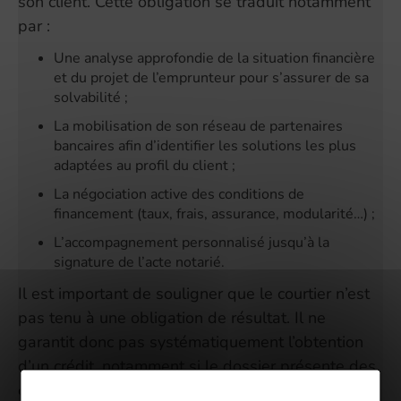
son client. Cette obligation se traduit notamment
par :
Une analyse approfondie de la situation financière
et du projet de l’emprunteur pour s’assurer de sa
solvabilité ;
La mobilisation de son réseau de partenaires
bancaires afin d’identifier les solutions les plus
adaptées au profil du client ;
La négociation active des conditions de
financement (taux, frais, assurance, modularité…) ;
L’accompagnement personnalisé jusqu’à la
signature de l’acte notarié.
Il est important de souligner que le courtier n’est
pas tenu à une obligation de résultat. Il ne
garantit donc pas systématiquement l’obtention
d’un crédit, notamment si le dossier présente des
complexités.