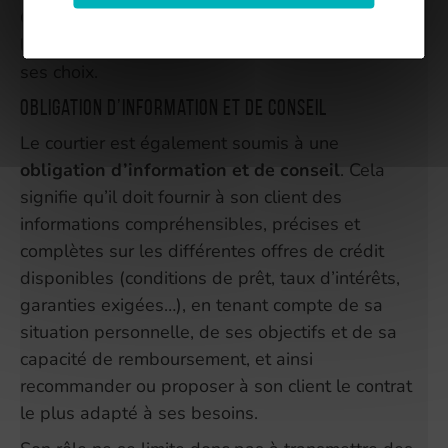
Ce devoir vise à responsabiliser l’emprunteur en
l’éclairant sur les conséquences économiques de
ses choix.
Obligation d’information et de conseil
Le courtier est également soumis à une
obligation d’information et de conseil
. Cela
signifie qu’il doit fournir à son client des
informations compréhensibles, précises et
complètes sur les différentes offres de crédit
disponibles (conditions de prêt, taux d’intérêts,
garanties exigées…), en tenant compte de sa
situation personnelle, de ses objectifs et de sa
capacité de remboursement, et ainsi
recommander ou proposer à son client le contrat
le plus adapté à ses besoins.