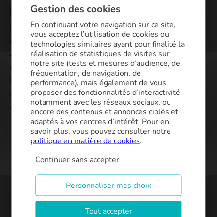
Gestion des cookies
Devoir de mise en garde
En continuant votre navigation sur ce site,
Le
devoir de mise en garde
est une obligation
vous acceptez l’utilisation de cookies ou
essentielle dans la relation entre le courtier et son
technologies similaires ayant pour finalité la
réalisation de statistiques de visites sur
client. Il suppose une posture proactive de la part
notre site (tests et mesures d’audience, de
du professionnel, qui doit alerter l’emprunteur sur
fréquentation, de navigation, de
les risques inhérents à l’opération envisagée et
performance), mais également de vous
proposer des fonctionnalités d’interactivité
notamment dès qu’un risque de surendettement
notamment avec les réseaux sociaux, ou
est identifié. Cela concerne ainsi :
encore des contenus et annonces ciblés et
adaptés à vos centres d’intérêt. Pour en
L’acceptation d’
un taux variable
pouvant entraîner
savoir plus, vous pouvez consulter notre
une hausse imprévisible des mensualités ;
politique en matière de cookies
.
Un
taux d’endettement
trop élevé, susceptible de
Continuer sans accepter
déséquilibrer le budget du foyer à moyen ou long
terme ;
Personnaliser mes choix
Une durée de remboursement trop longue qui
peut augmenter significativement
le coût total du
crédit
.
Tout accepter