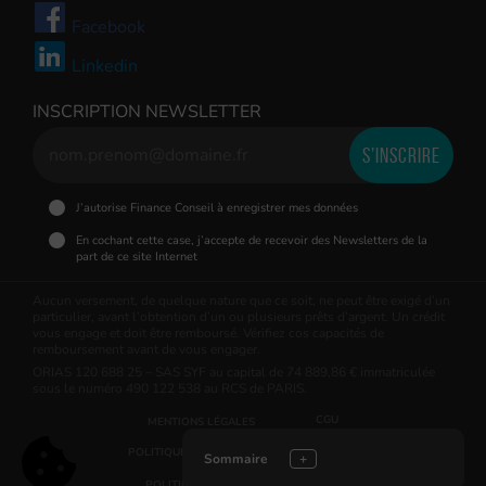
Facebook
Linkedin
INSCRIPTION NEWSLETTER
J’autorise Finance Conseil à enregistrer mes données
En cochant cette case, j’accepte de recevoir des Newsletters de la
part de ce site Internet
Aucun versement, de quelque nature que ce soit, ne peut être exigé d’un
particulier, avant l’obtention d’un ou plusieurs prêts d’argent. Un crédit
vous engage et doit être remboursé. Vérifiez cos capacités de
remboursement avant de vous engager.
ORIAS 120 688 25 – SAS SYF au capital de 74 889,86 € immatriculée
sous le numéro 490 122 538 au RCS de PARIS.
CGU
MENTIONS LÉGALES
POLITIQUE DE PROTECTION DES DONNÉES
Sommaire
POLITIQUE EN MATIÈRE DE COOKIES