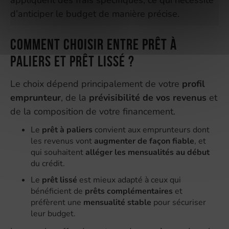
appliquent des frais spécifiques, ce qui nécessite
d’anticiper le budget de manière précise.
Comment choisir entre prêt à
paliers et prêt lissé ?
Le choix dépend principalement de votre
profil
emprunteur
, de la
prévisibilité de vos revenus
et
de la composition de votre financement.
Le
prêt à paliers
convient aux emprunteurs dont
les revenus vont
augmenter de façon fiable
, et
qui souhaitent
alléger les mensualités au début
du crédit.
Le
prêt lissé
est mieux adapté à ceux qui
bénéficient de
prêts complémentaires
et
préfèrent une
mensualité stable
pour sécuriser
leur budget.