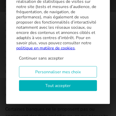
réalisation de statistiques de visites sur
épargne logement pour éviter toute variation
notre site (tests et mesures d’audience, de
fréquentation, de navigation, de
d’échéance.
performance), mais également de vous
proposer des fonctionnalités d’interactivité
Grâce à cette harmonisation, les prêts se
notamment avec les réseaux sociaux, ou
compensent entre eux : lorsque l’un se termine,
encore des contenus et annonces ciblés et
les autres prennent le relais sans créer de
adaptés à vos centres d’intérêt. Pour en
savoir plus, vous pouvez consulter notre
variations de mensualité. Le prêt lissé apporte
politique en matière de cookies
.
ainsi une
visibilité budgétaire renforcée
et
facilite l’intégration de prêts aidés dans le
Continuer sans accepter
financement global. Il contribue aussi à
optimiser
le
taux d’endettement
, un critère déterminant
Personnaliser mes choix
pour obtenir l’accord de la banque.
Tout accepter
En revanche, ce montage peut entraîner un
coût
total du crédit plus élevé
, puisque le
remboursement du capital est plus étalé.
Certaines banques ne le proposent pas ou