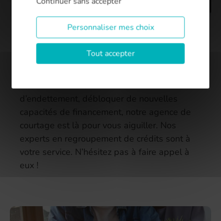
Continuer sans accepter
Personnaliser mes choix
Rachat de crédit à Pornic
Tout accepter
Si vous avez souscrit à de multiples crédits et
que vous voulez les regrouper afin d’alléger
vos mensualités, baisser votre taux
d’endettement, débloquer de nouvelles
capacités de financement, notre agence de
courtage est là pour vous aiguiller. Nos
experts en regroupement de crédits sont à
votre service. N’hésitez pas à faire appel à
eux !