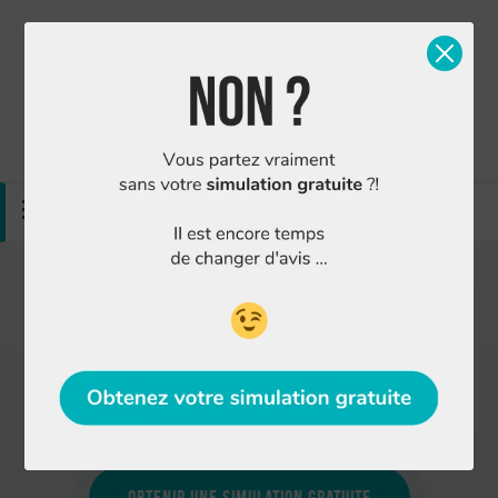
Simulation gratuite
Nous contacter
MENU
Finance Conseil : Agence courtier Pornic
4.94/5
sur
211 avis
Vous avez besoin d'un prêt immobilier, d'une
assurance emprunteur ou d'un regroupement de
crédits à Pornic ?
Obtenir une simulation gratuite