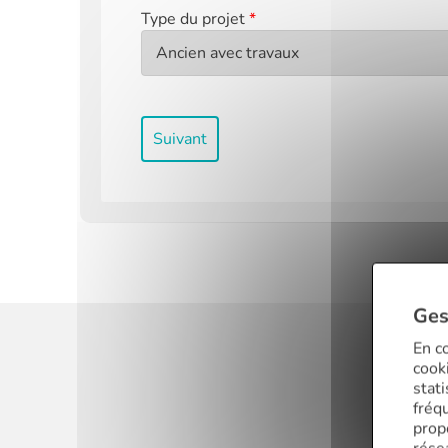
Type du projet
*
Suivant
Ges
En co
cooki
stat
fréq
prop