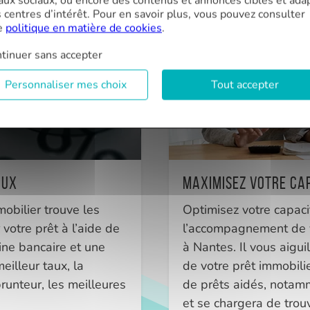
aux sociaux, ou encore des contenus et annonces ciblés et ada
s centres d’intérêt. Pour en savoir plus, vous pouvez consulter
e
politique en matière de cookies
.
tinuer sans accepter
Personnaliser mes choix
Tout accepter
aux
Maximisez votre ca
mobilier trouve les
Optimisez votre capac
 votre prêt à l’aide de
l’accompagnement de v
ne bancaire et une
à Nantes. Il vous aigui
eilleur taux, la
de votre prêt immobili
unteur, les meilleures
de prêts aidés, notamm
et se chargera de trou