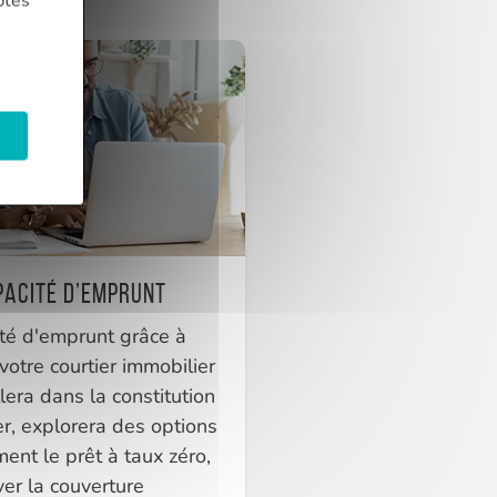
ptés
pacité d’emprunt
ité d'emprunt grâce à
otre courtier immobilier
llera dans la constitution
er, explorera des options
ent le prêt à taux zéro,
ver la couverture