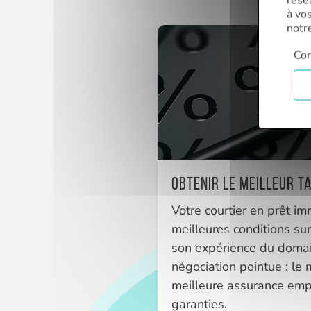
rése
à vo
notr
Con
Obtenir le meilleur t
Votre courtier en prêt im
meilleures conditions sur
son expérience du domai
négociation pointue : le m
meilleure assurance empr
garanties.