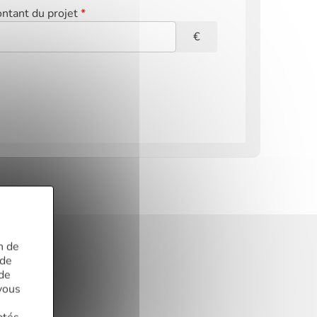
ntant du projet
*
€
n de
 de
 de
?
vous