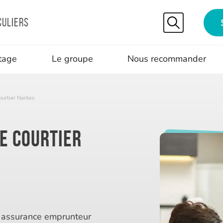
culiers
tage
Le groupe
Nous recommander
ourtier Nantes
ce courtier
e assurance emprunteur