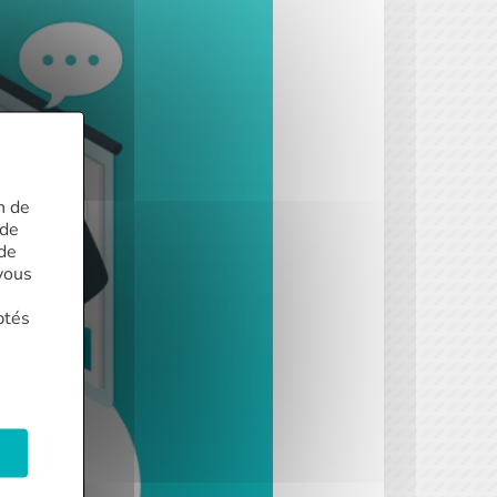
n de
 de
 de
vous
ptés