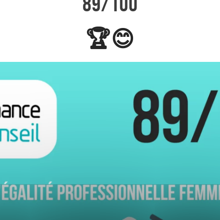
89/100
🏆😊