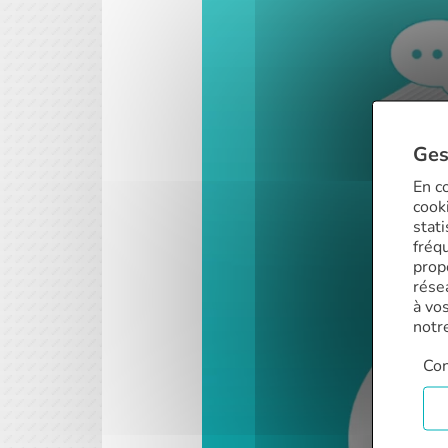
Ges
En co
cooki
stat
fréq
prop
rése
à vo
notr
Con