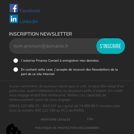
Facebook
Linkedin
INSCRIPTION NEWSLETTER
J’autorise Finance Conseil à enregistrer mes données
En cochant cette case, j’accepte de recevoir des Newsletters de la
part de ce site Internet
Aucun versement, de quelque nature que ce soit, ne peut être exigé d’un
particulier, avant l’obtention d’un ou plusieurs prêts d’argent. Un crédit
vous engage et doit être remboursé. Vérifiez cos capacités de
remboursement avant de vous engager.
ORIAS 120 688 25 – SAS SYF au capital de 74 889,86 € immatriculée
sous le numéro 490 122 538 au RCS de PARIS.
CGU
MENTIONS LÉGALES
POLITIQUE DE PROTECTION DES DONNÉES