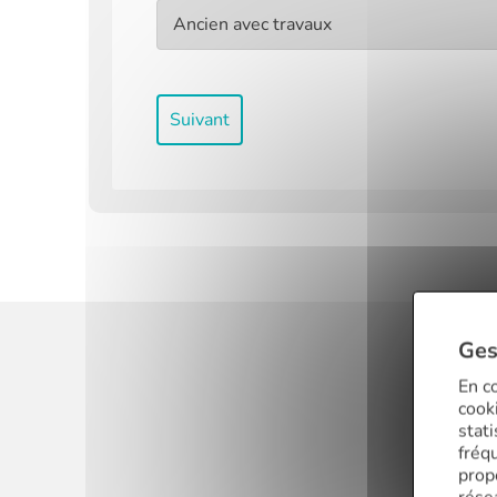
Suivant
Ges
En co
cooki
stat
fréq
prop