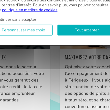
aux sociaux, ou encore des contenus et annonces ciblés et ada
s centres d’intérêt. Pour en savoir plus, vous pouvez consulter
e
politique en matière de cookies
.
tinuer sans accepter
Personnaliser mes choix
Tout accepter
aux
Maximisez votre ca
ise dans le secteur
Optimisez votre capac
ations poussées, votre
l’accompagnement de v
er vous garantit des
à Périgueux. Il vous ai
tre crédit : le taux le
structuration de votre 
urance emprunteur
des options de prêts a
 garanties
à taux zéro, et se char
couverture d'assuranc