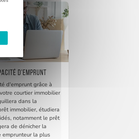
ptés
pacité d’emprunt
ité d'emprunt grâce à
otre courtier immobilier
guillera dans la
prêt immobilier, étudiera
idés, notamment le prêt
gera de dénicher la
e emprunteur la plus