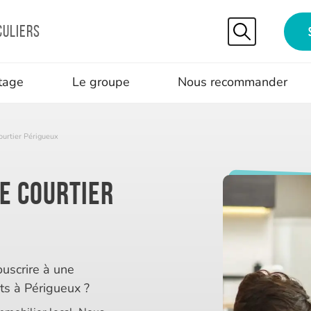
culiers
tage
Le groupe
Nous recommander
ourtier Périgueux
ce courtier
ouscrire à une
ts à Périgueux ?