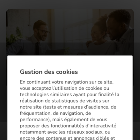
Gestion des cookies
En continuant votre navigation sur ce site,
vous acceptez l’utilisation de cookies ou
technologies similaires ayant pour finalité la
Assurance emprunteur à Limoges
réalisation de statistiques de visites sur
notre site (tests et mesures d’audience, de
L’assurance de prêt immobilier joue un rôle
fréquentation, de navigation, de
performance), mais également de vous
essentiel dans votre financement pour
proposer des fonctionnalités d’interactivité
l’acquisition d’un bien à Limoges. Nos
notamment avec les réseaux sociaux, ou
courtiers se consacrent à la recherche de
encore des contenus et annonces ciblés et