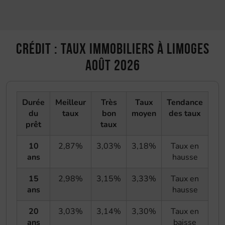
Crédit : taux immobiliers à Limoges
août 2026
Durée
Meilleur
Très
Taux
Tendance
du
taux
bon
moyen
des taux
prêt
taux
10
2,87%
3,03%
3,18%
Taux en
ans
hausse
15
2,98%
3,15%
3,33%
Taux en
ans
hausse
20
3,03%
3,14%
3,30%
Taux en
ans
baisse