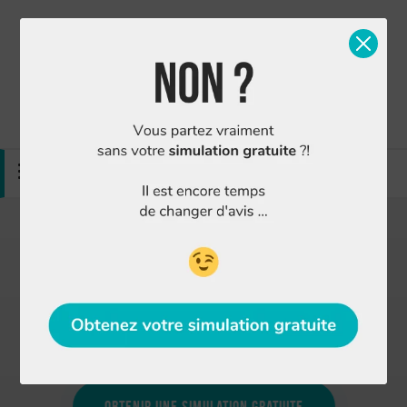
Simulation gratuite
Nous contacter
MENU
Finance Conseil : Agence courtier Limoges
4.91/5
sur
315 avis
Vous cherchez à obtenir un prêt immobilier,
souscrire à une assurance emprunteur ou
regrouper vos crédits à Limoges ?
Obtenir une simulation gratuite