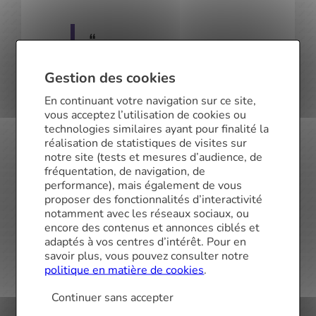
Sans financement, il ne
peut y avoir de rénovation
Gestion des cookies
En continuant votre navigation sur ce site,
énergétique. En moyenne le
vous acceptez l’utilisation de cookies ou
reste à charge pour les
technologies similaires ayant pour finalité la
réalisation de statistiques de visites sur
ménages est de 53%, une
notre site (tests et mesures d’audience, de
fréquentation, de navigation, de
fois les aides appliquées
performance), mais également de vous
proposer des fonctionnalités d’interactivité
comme
MaPrimeRénov’
et les
notamment avec les réseaux sociaux, ou
encore des contenus et annonces ciblés et
certificats d’économies
adaptés à vos centres d’intérêt. Pour en
savoir plus, vous pouvez consulter notre
d’énergie. Au-delà de
politique en matière de cookies
.
l’assouplissement réclamé
Continuer sans accepter
sur les critères HCSF et le