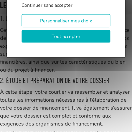
Les 7 étapes de votre dossier
Continuer sans accepter
1. Découverte de votre projet
Personnaliser mes choix
Cette première étape consiste à prendre connaissance
Tout accepter
de votre projet de financement et de vos besoins. Nos
experts Finance Conseil vous poseront des questions
sur vos objectifs, vos contraintes, vos ressources
financières, ainsi que sur les caractéristiques du bien
ou du projet à financer.
2. Étude et préparation de votre dossier
À cette étape, votre courtier va rassembler et analyser
toutes les informations nécessaires à l’élaboration de
votre dossier de financement. Il va également s’assurer
que votre dossier est complet et conforme aux
exigences des organismes de financement.