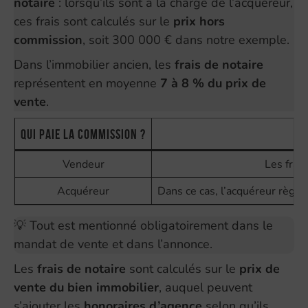
notaire
: lorsqu’ils sont à la charge de l’acquéreur,
ces frais sont calculés sur le
prix hors
commission
, soit 300 000 € dans notre exemple.
Dans l’immobilier ancien, les
frais de notaire
représentent en moyenne
7 à 8 % du prix de
vente
.
Qui paie la commission ?
Vendeur
Les frais
Acquéreur
Dans ce cas, l’acquéreur règle
💡 Tout est mentionné obligatoirement dans le
mandat de vente et dans l’annonce.
Les
frais de notaire
sont calculés sur le
prix de
vente du bien immobilier
, auquel peuvent
s’ajouter les
honoraires d’agence
selon qu’ils