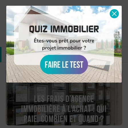
Simulation gratuite
Nous contacter
MENU
Les frais d’agence
immobilière à l’achat : qui
paie, combien et quand ?