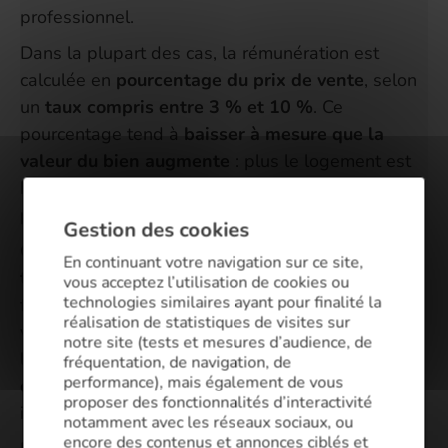
professionnel.
Dans la plupart des cas, la rémunération est
calculée en
pourcentage du prix de vente
, selon
un
taux compris entre 3 % et 10 %
. Ce
pourcentage tend à
baisser à mesure que la
valeur du bien augmente
: plus le logement est
haut de gamme, plus la commission
proportionnelle est faible.
Gestion des cookies
Certaines agences privilégient toutefois une
En continuant votre navigation sur ce site,
tarification au forfait
. Cette méthode consiste à
vous acceptez l’utilisation de cookies ou
technologies similaires ayant pour finalité la
fixer un montant unique, quel que soit le prix de
réalisation de statistiques de visites sur
vente. Bien que moins courante, elle présente
notre site (tests et mesures d’audience, de
l’avantage d’une
visibilité immédiate pour le
fréquentation, de navigation, de
performance), mais également de vous
client
, puisque la somme reste inchangée,
proposer des fonctionnalités d’interactivité
indépendamment de la valeur du bien.
notamment avec les réseaux sociaux, ou
encore des contenus et annonces ciblés et