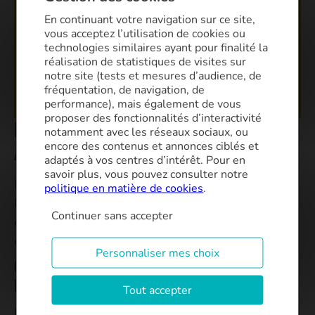
En continuant votre navigation sur ce site,
vous acceptez l’utilisation de cookies ou
technologies similaires ayant pour finalité la
réalisation de statistiques de visites sur
notre site (tests et mesures d’audience, de
fréquentation, de navigation, de
performance), mais également de vous
proposer des fonctionnalités d’interactivité
Est-ce rentable d’acheter un
notamment avec les réseaux sociaux, ou
encore des contenus et annonces ciblés et
appartement déjà loué ?
adaptés à vos centres d’intérêt. Pour en
savoir plus, vous pouvez consulter notre
La rentabilité d’un investissement locatif avec
politique en matière de cookies
.
locataire en place dépend de plusieurs critères,
Continuer sans accepter
comme le prix d’achat, le montant du loyer, les
charges ou encore la fiscalité applicable.
Personnaliser mes choix
Comment calculer la rentabilité d’un bien
loué ?
Tout accepter
Le rendement brut se calcule selon la formule