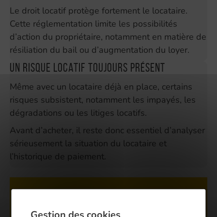
Le droit locatif protège fortement le locataire.
Cette réglementation limite les possibilités
d’action du propriétaire, notamment en matière de
résiliation du bail ou d’augmentation du loyer.
Un risque locatif toujours présent
Même avec un locataire déjà en place, certains
risques subsistent, notamment les impayés, les
dégradations ou les litiges locatifs.
Avant d’acheter, il reste donc essentiel d’analyser
sérieusement la situation du locataire et
l’historique de paiement.
Gestion des cookies