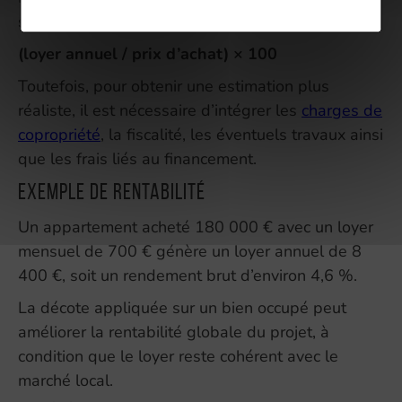
suivante :
(loyer annuel / prix d’achat) × 100
Toutefois, pour obtenir une estimation plus
réaliste, il est nécessaire d’intégrer les
charges de
copropriété
, la fiscalité, les éventuels travaux ainsi
que les frais liés au financement.
Exemple de rentabilité
Un appartement acheté 180 000 € avec un loyer
mensuel de 700 € génère un loyer annuel de 8
400 €, soit un rendement brut d’environ 4,6 %.
La décote appliquée sur un bien occupé peut
améliorer la rentabilité globale du projet, à
condition que le loyer reste cohérent avec le
marché local.