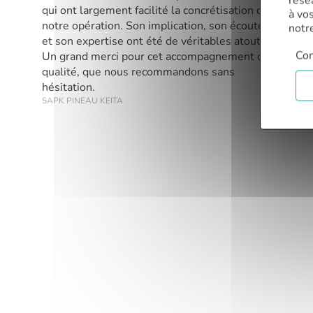
rése
qui ont largement facilité la concrétisation de
à vo
notre opération. Son implication, son écoute
notr
et son expertise ont été de véritables atouts.
Con
Un grand merci pour cet accompagnement de
qualité, que nous recommandons sans
hésitation.
5APK PINEAU KEITA