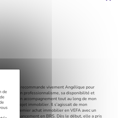
Je recommande vivement Angélique pour
n de
son professionnalisme, sa disponibilité et
 de
son accompagnement tout au long de mon
 de
projet immobilier. Il s’agissait de mon
vous
premier achat immobilier en VEFA avec un
financement en BRS. Dès le début, elle a pris