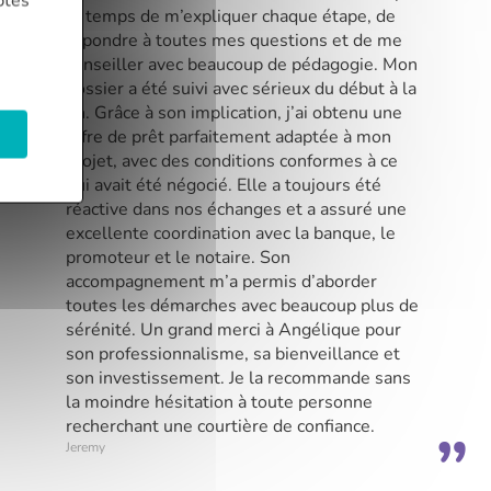
ptés
le temps de m’expliquer chaque étape, de
répondre à toutes mes questions et de me
conseiller avec beaucoup de pédagogie. Mon
dossier a été suivi avec sérieux du début à la
fin. Grâce à son implication, j’ai obtenu une
offre de prêt parfaitement adaptée à mon
projet, avec des conditions conformes à ce
qui avait été négocié. Elle a toujours été
réactive dans nos échanges et a assuré une
excellente coordination avec la banque, le
promoteur et le notaire. Son
accompagnement m’a permis d’aborder
toutes les démarches avec beaucoup plus de
sérénité. Un grand merci à Angélique pour
son professionnalisme, sa bienveillance et
son investissement. Je la recommande sans
la moindre hésitation à toute personne
recherchant une courtière de confiance.
Jeremy