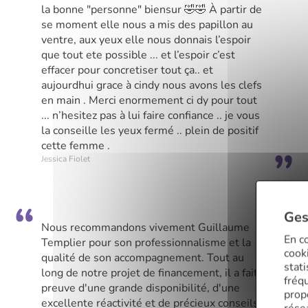
la bonne "personne" biensur 🤣🤣 À partir de
se moment elle nous a mis des papillon au
ventre, aux yeux elle nous donnais l’espoir
que tout ete possible ... et l’espoir c’est
effacer pour concretiser tout ça.. et
aujourdhui grace à cindy nous avons les clefs
en main . Merci enormement ci dy pour tout
... n’hesitez pas à lui faire confiance .. je vous
la conseille les yeux fermé .. plein de positif
cette femme .
Jessica Fiolet
Ges
Nous recommandons vivement Guillaume
En co
Templier pour son professionnalisme et la
cooki
qualité de son accompagnement. Tout au
stat
long de notre projet de financement, il a fait
fréq
preuve d'une grande disponibilité, d'une
prop
excellente réactivité et de précieux conseils