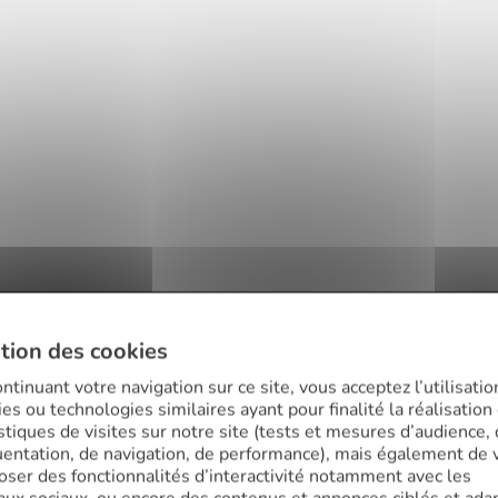
tion des cookies
Excellente expérience avec Finance Conseil,
ntinuant votre navigation sur ce site, vous acceptez l’utilisatio
plus précisément avec Nicolas TUAUDEN à
es ou technologies similaires ayant pour finalité la réalisation
qui j'avais déjà fait appel dans le passé. Son
istiques de visites sur notre site (tests et mesures d’audience,
professionnalisme, sa réactivité, sa
uentation, de navigation, de performance), mais également de 
pédagogie, son efficacité sont remarquables
oser des fonctionnalités d’interactivité notamment avec les
et m'ont permis d'obtenir des conditions de