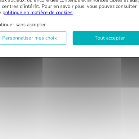
aux sociaux, ou encore des contenus et annonces ciblés et ada
crédit très favorables. N'hésitez pas,
s centres d’intérêt. Pour en savoir plus, vous pouvez consulter
consultez le pour tout crédit immobilier !
e
politique en matière de cookies
.
Antoine
tinuer sans accepter
Personnaliser mes choix
Tout accepter