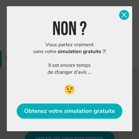
Simulation gratuite
Nous contacter
MENU
Finance Conseil : Agence courtier Luçon
4.89/5
sur
37 avis
Vous avez besoin d'un prêt immobilier, d'une
assurance emprunteur ou d'un regroupement de
crédits à Luçon ?
Obtenir une simulation gratuite