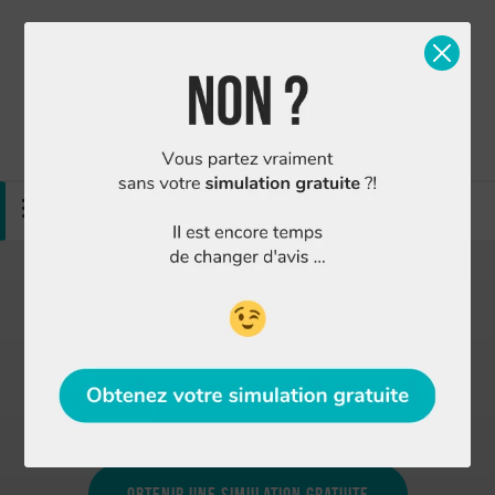
Simulation gratuite
Nous contacter
MENU
Finance Conseil : Agence courtier Cognac
4.98/5
sur
120 avis
Vous aimeriez obtenir un prêt immobilier, une
assurance emprunteur ou un regroupement de
crédits à Cognac ?
Obtenir une simulation gratuite