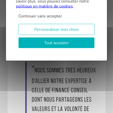
savoir plus, vous pouvez consulter notre
savoir-faire technique et
politique en matière de cookies
.
notre approche prudente et
Continuer sans accepter
maîtrisée du risque
Personnaliser mes choix
Tout accepter
déclare Yoann Boulday, président fondateur
de Finance Conseil.
Nous sommes très heureux
d’allier notre expertise à
celle de Finance Conseil
dont nous partageons les
valeurs et la volonté de