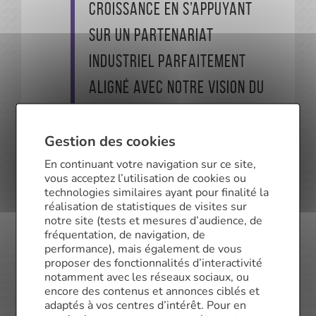
croissance en s’appuyant
sur un partenariat
industriel parfaitement
aligné avec notre vision du
métier, à savoir concrétiser
les projets de nos clients
Gestion des cookies
tout en les prémunissant
En continuant votre navigation sur ce site,
vous acceptez l’utilisation de cookies ou
des risques de la vie. Une
technologies similaires ayant pour finalité la
réalisation de statistiques de visites sur
vision du courtage partagé
notre site (tests et mesures d’audience, de
fréquentation, de navigation, de
par nos partenaires
performance), mais également de vous
proposer des fonctionnalités d’interactivité
bancaires qui ont toujours
notamment avec les réseaux sociaux, ou
encore des contenus et annonces ciblés et
pu compter sur notre
adaptés à vos centres d’intérêt. Pour en