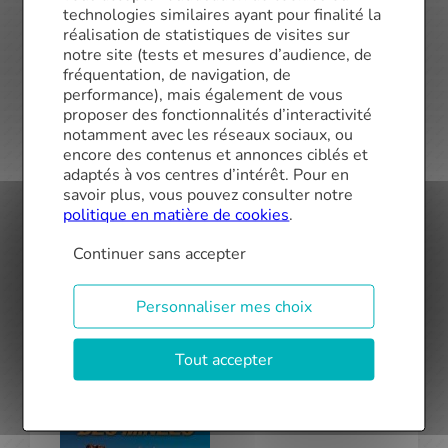
technologies similaires ayant pour finalité la
réalisation de statistiques de visites sur
notre site (tests et mesures d’audience, de
fréquentation, de navigation, de
Pour lire la suite de l’article c’est ici
performance), mais également de vous
Articles similaires
proposer des fonctionnalités d’interactivité
notamment avec les réseaux sociaux, ou
encore des contenus et annonces ciblés et
adaptés à vos centres d’intérêt. Pour en
savoir plus, vous pouvez consulter notre
politique en matière de cookies
.
Continuer sans accepter
Personnaliser mes choix
Tendance des Taux – Novembre 2018
Tout accepter