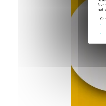
rése
à vo
notr
Con