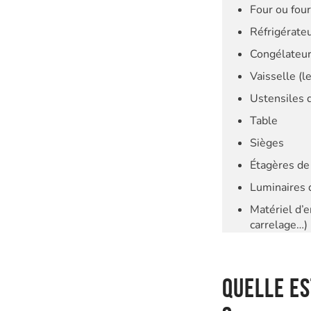
Four ou fou
Réfrigérate
Congélateur 
Vaisselle (l
Ustensiles d
Table
Sièges
Étagères d
Luminaires 
Matériel d’e
carrelage…)
Quelle es