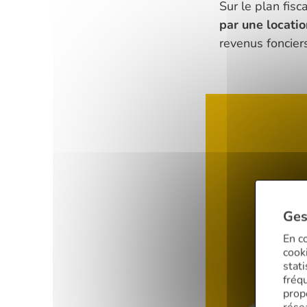
Sur le plan fis
par une locati
revenus fonciers
Ges
En co
cooki
stat
fréq
prop