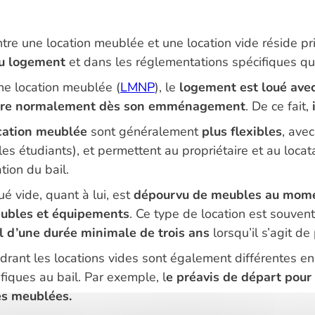
entre une location meublée et une location vide réside
u logement
et dans les réglementations spécifiques qu
ne location meublée (
LMNP
), le
logement est loué avec
vivre normalement dès son emménagement
. De ce fait,
cation meublée
sont généralement
plus flexibles
, ave
les étudiants), et permettent au propriétaire et au loca
ation du bail.
é vide, quant à lui, est
dépourvu de meubles au momen
eubles et équipements
. Ce type de location est souve
l d’une durée minimale de trois ans
lorsqu’il s’agit de
drant les locations vides sont également différentes en
fiques au bail. Par exemple, l
e préavis de départ pour 
es meublées.