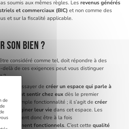
t pas soumis aux mêmes règles. Les
revenus générés
striels et commerciaux (BIC)
et non comme des
s et sur la fiscalité applicable.
r son bien ?
tre considéré comme tel, doit répondre à des
au-delà de ces exigences peut vous distinguer
t ?
 pouvez essayer de
créer un espace qui parle à
leur
faisant sentir chez eux
dès le premier
n de
 de la simple fonctionnalité ; il s’agit de
créer
 de
ion à imaginer leur vie
dans cet espace. Les
 de
isis doivent donc être à la fois
vous
et hautement fonctionnels
. C’est cette
qualité