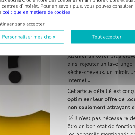
aux sociaux, ou encore des contenus et annonces ciblés et ada
de vie améliorée
qui fera 
s centres d’intérêt. Pour en savoir plus, vous pouvez consulter
qu’un autre.
e
politique en matière de cookies
.
La liste pour location meub
tinuer sans accepter
: elle est le reflet de l’att
Personnaliser mes choix
Tout accepter
de vos locataires.
Bien cho
considérablement
augmente
justifier un loyer plus élev
ainsi rajouter un lave-linge,
sèche-cheveux, un miroir, u
Internet…
Cet article détaillé est con
optimiser leur offre de lo
non seulement attrayant e
💡 Il n’est pas nécessaire d
être en bon état de fonction
les appareils mentionnés da