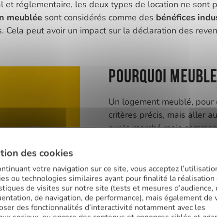
cal et réglementaire, les deux types de location ne son
on meublée
sont considérés comme des
bénéfices indu
. Cela peut avoir un impact sur la déclaration des revenu
Pourquoi meuble
Un logement meublé, pour ê
critères précis, mais aller 
sur le marché mais commen
Pour vous démarquer, vous
tion des cookies
vos locataires potentiels
, 
ntinuant votre navigation sur ce site, vous acceptez l’utilisatio
regard. Cela va bien au-delà
es ou technologies similaires ayant pour finalité la réalisation
une ambiance
,
une invitat
istiques de visites sur notre site (tests et mesures d’audience,
meubles et la décoration cho
uentation, de navigation, de performance), mais également de 
oser des fonctionnalités d’interactivité notamment avec les
esthétiquement plaisants 