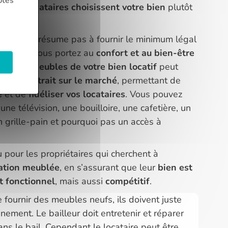
ptés
que les
locataires choisissent votre bien
plutôt
lée ne se résume pas à fournir le minimum légal
ention que vous portez au
confort et au bien-être
isir les meubles de votre bien locatif
peut
r son attrait sur le marché
, permettant de
é
et de
fidéliser vos locataires
. Vous pouvez
 une télévision, une bouilloire, une cafetière, un
n grille-pain et pourquoi pas un accès à
çu pour les propriétaires qui cherchent à
cation meublée
, en s’assurant que leur
bien est
t fonctionnel
, mais aussi
compétitif
.
e fournir des meubles neufs, ils doivent juste
nement. Le bailleur doit entretenir et réparer
ns le bail. Cependant le locataire peut être