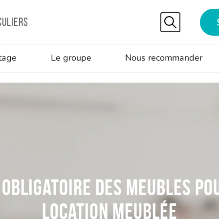
culiers
tage
Le groupe
Nous recommander
e obligatoire des meubles po
location meublée