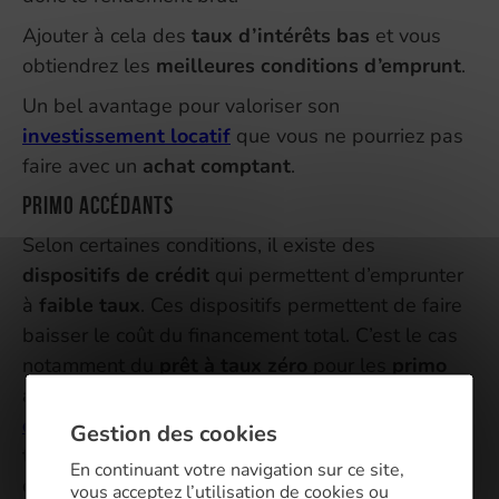
Ajouter à cela des
taux d’intérêts bas
et vous
obtiendrez les
meilleures conditions d’emprunt
.
Un bel avantage pour valoriser son
investissement locatif
que vous ne pourriez pas
faire avec un
achat comptant
.
Primo accédants
Selon certaines conditions, il existe des
dispositifs de crédit
qui permettent d’emprunter
à
faible taux
. Ces dispositifs permettent de faire
baisser le coût du financement total. C’est le cas
notamment du
prêt à taux zéro
pour les
primo
accédants
. N’hésitez pas à faire appel à un
courtier immobilier
qui se chargera d’étudier
Gestion des cookies
toutes les possibilités pour faire baisser le coût
En continuant votre navigation sur ce site,
de votre futur crédit.
vous acceptez l’utilisation de cookies ou