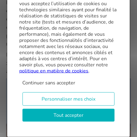
Le coût du rachat des crédits est très dépendant
vous acceptez l’utilisation de cookies ou
technologies similaires ayant pour finalité la
de l’allongement de la durée par rapport aux
réalisation de statistiques de visites sur
durées restantes des crédits rachetés, du taux
notre site (tests et mesures d’audience, de
des prêts repris et du taux qui aura été négocié
fréquentation, de navigation, de
performance), mais également de vous
pour vous auprès des banques spécialisées en
proposer des fonctionnalités d’interactivité
regroupement de crédits.
notamment avec les réseaux sociaux, ou
encore des contenus et annonces ciblés et
Découvrez le
regroupement de crédits pour senior
adaptés à vos centres d’intérêt. Pour en
: il permet de financer des projets non finançables
savoir plus, vous pouvez consulter notre
politique en matière de cookies
.
à l’instant T pour cause de baisse de revenus.
Continuer sans accepter
Personnaliser mes choix
Tout accepter